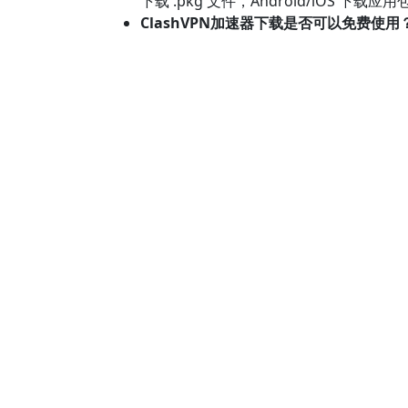
下载 .pkg 文件，Android/iOS 下载应用
ClashVPN加速器下载是否可以免费使用
能。
ClashVPN加速器下载是否支持多设备？
ClashVPN加速器下载如何辨别官网版本
ClashVPN加速器下载总结
通过ClashVPN加速器官网下载，您可以
ClashVPN加速器下载入口、安装步骤及常见
高速的网络体验。
前一个
Footer
下载ClashVPN加速器
ClashVPN加速器 iOS App (iPhone & iPad)