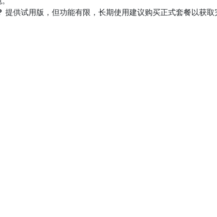
包。
？
提供试用版，但功能有限，长期使用建议购买正式套餐以获取
官方套餐一般支持 3-5 台设备同时登录。
？
确认唯一官方网站域名，避免通过论坛或第三方网站下载。
获取最新版本的软件、官方支持和安全保障。本文详细提供了各平台
问题，帮助您快速完成ClashVPN加速器下载与安装，享受安全
博客文章
常
联系我们
热